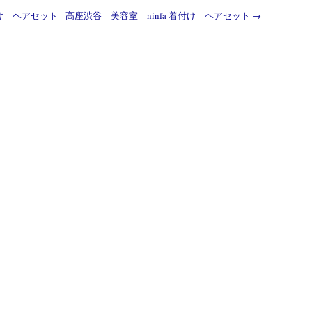
付け ヘアセット
高座渋谷 美容室 ninfa 着付け ヘアセット
→